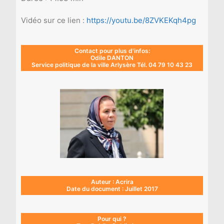
Vidéo sur ce lien :
https://youtu.be/8ZVKEKqh4pg
Contact pour plus d'infos:
Odile DANTON
Service politique de la ville Arlysère Tél. 04 79 10 43 23
Auteur : Acrira
Date du document : Juillet 2017
Pour qui ?