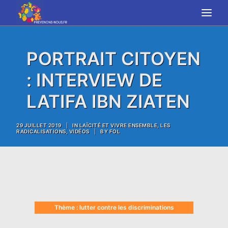
PORTRAIT CITOYEN
: INTERVIEW DE
RECHERCHE
LATIFA IBN ZIATEN
29 JUILLET 2019
|
IN
LAÏCITÉ ET VIVRE ENSEMBLE
,
LES
RADICALISATIONS
,
VIDÉOS
|
BY
FOL
Thème : lutter contre les discriminations