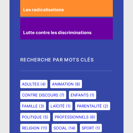
Les radicalisations
Lutte contre les discriminations
RECHERCHE PAR MOTS CLÉS
ADULTES
(4)
ANIMATION
(8)
CONTRE DISCOURS
(7)
ENFANTS
(1)
FAMILLE
(3)
LAÏCITÉ
(1)
PARENTALITÉ
(2)
POLITIQUE
(5)
PROFESSIONNELS
(6)
RELIGION
(11)
SOCIAL
(14)
SPORT
(1)