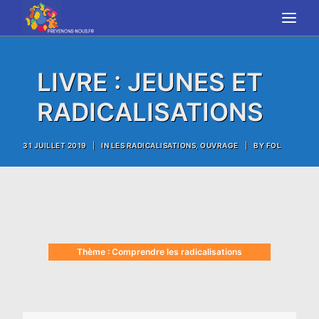
LIVRE : JEUNES ET
RADICALISATIONS
RECHERCHE
31 JUILLET 2019
|
IN
LES RADICALISATIONS
,
OUVRAGE
|
BY
FOL
Thème : Comprendre les radicalisations